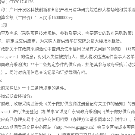
CD2017-0126
名称：广州开发区科技创新和知识产权局清华研究院总部大楼场地租赁采
金额（**限价）：人民币16000000元
1项
内容及需求（采购项目技术规格、参数及要求，需要落实的政府采购政策
容： 确定成交供应商，为采购人提供清华研究院总部大楼场地租赁。
政部关于在政府采购活动中查询及使用信用记录有关问题的通知》（财库﹝2
ditchina.gov.cn）的信息，对列入失信被执行人、重大税收违法案件
国政府采购法》**十二条规定条件的供应商，拒绝其参与政府采购活动(
录）。同时对信用信息查询记录和证据截图存档。
:
府采购法》**十二条所规定的条件。
不接受联合体报价。
省财政厅政府采购监管处《关于做好供应商注册登记有关工作的通知》的
gpo.gov.cn）进行注册登记（相关事宜详见广东省政府采购网《关于做好
应商已办理交易中心供应商信用档案（办理方法请参阅本公告附件3）。符合
8日 23:59期间登录交易中心网站（http://www.gzggzy.cn）会员专