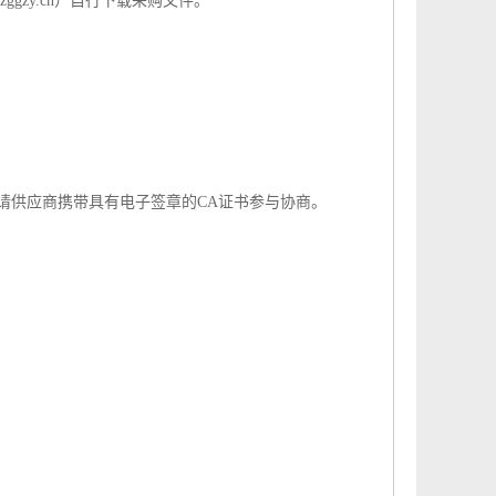
ggzy.cn）自行下载采购文件。
请供应商携带具有电子签章的CA证书参与协商。