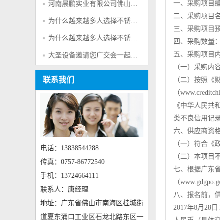
一、采购项目编号：
河南晨鹏实业有限公司佛山市鹏硕机电设备有限公司祝新老客户财源广进
二、采购项目
为什么越来越多人选择不锈钢呢？
三、采购项目预算
为什么越来越多人选择不锈钢呢？
四、采购数量：
五、采购项目
大圣设备邀请您广交会一起参观考察
（一）采购内
联系我们
（二）按照《财
（www.cre
《中华人民共和
类不良信用记
六、供应商资格
（一）符合《政
电话：13838544288
（二）本项目
传真：0757-86772540
七、根据广东
手机：13724664111
（www.gd
联系人：唐经理
八、报名前，供
地址：广东省佛山市南海区桂城街
2017年8月2
道夏东涌口工业区石龙北路东区一