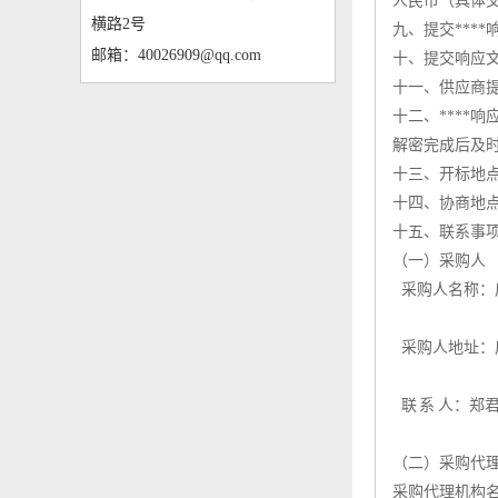
人民币（具体交纳
横路2号
九、提交****响
邮箱：40026909@qq.com
十、提交响应文件
十一、供应商
十二、****响应
解密完成后及
十三、开标地
十四、协商地点
十五、联系事
（一）采购人
采购人名称：
采购人地址：广
联 系 人：郑君燕
（二）采购代
采购代理机构