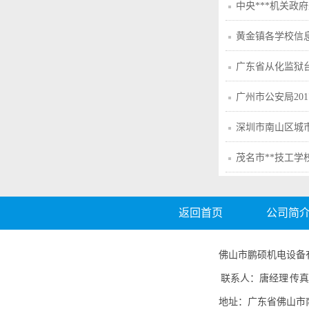
中央***机关政
黄金镇各学校信
广东省从化监狱
广州市公安局201
目-机动车驾驶
深圳市南山区城
茂名市**技工学
改造工程配套设备采
返回首页
公司简
佛山市鹏硕机电设备有限公司
联系人：唐经理 传真：07
地址：广东省佛山市