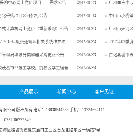
府采购中心网上竞价项目——需求公告
广州血液中
【2017-08-17】
GZXY-HW-1
息化采购项目公开招标公告
中山市小榄
【2017-08-18】
次）
台式计算机网上竞价（重新采购）公告
广州市天河
【2017-08-21】
租赁采购项目
7-2019年度交通管理相关系统维护项
2017年0
【2017-08-23】
人考试系统维护采购项目
（自卸式垃
市管理局垃圾分类容器采购更正公告
仁化县城市
【2017-08-27】
管护采购项目
校茂名市**技工学校厂前校区学生宿舍
【2017-08-29】
购项目ZX2017-HJC088的成交公告
介
产品展示
新闻中心
客户见证
 版权所有 电话：13838544288 手机：13724664111
57-86772540
南海区桂城街道夏东涌口工业区石龙北路东区一横路2号