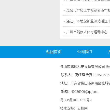
茂名市**技工学校茂名市*
改造工程配套设备采购项目ZX2
湛江市环境保护监测站湛江
备采购项目的中标、成交公
广州市残疾人体育运动中心
中心）广州市残疾人体育运
器材项目的中标、成交公告
返回首页
公司简介
佛山市鹏硕机电设备有限公司 版权所有 电
联系人：唐经理 传真：0757-8677
地址：广东省佛山市南海区桂城
邮箱：40026909@qq.com
粤ICP备18153739号-1
技术支持：
云搜网