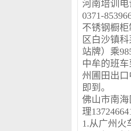
河南培训电话（
0371-85396
不锈钢橱柜
区白沙镇科
站牌）乘9
中牟的班车
州圃田出口
即到。
佛山市南海
理13724664
1.从广州