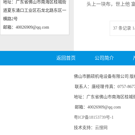
地址：广东省佛山市南海区桂城街
头上一块布，世上他 
道夏东涌口工业区石龙北路东区一
注健康，迪拜老总大
横路2号
备厂参观
邮箱：40026909@qq.com
37 条记录 1
返回首页
公司简介
佛山市鹏硕机电设备有限公司 版权所有 电
联系人：唐经理 传真：0757-8677
地址：广东省佛山市南海区桂城
邮箱：40026909@qq.com
粤ICP备18153739号-1
技术支持：
云搜网